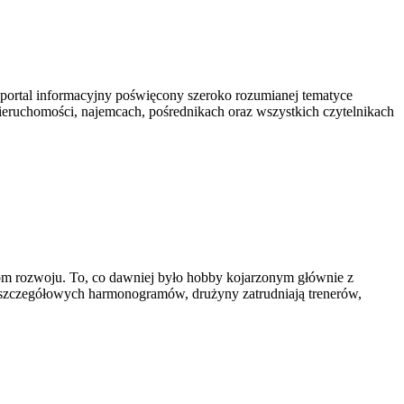
portal informacyjny poświęcony szeroko rozumianej tematyce
nieruchomości, najemcach, pośrednikach oraz wszystkich czytelnikach
ziom rozwoju. To, co dawniej było hobby kojarzonym głównie z
g szczegółowych harmonogramów, drużyny zatrudniają trenerów,