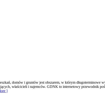
szkań, domów i gruntów jest obszarem, w którym długoterminowe wyb
ających, właścicieli i najemców. GDNK to internetowy przewodnik 
ore ]