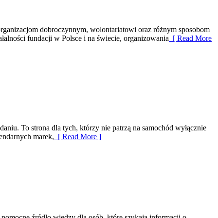
y organizacjom dobroczynnym, wolontariatowi oraz różnym sposobom
łalności fundacji w Polsce i na świecie, organizowania
[ Read More
daniu. To strona dla tych, którzy nie patrzą na samochód wyłącznie
gendarnych marek,
[ Read More ]
mocne źródło wiedzy dla osób, które szukają informacji o