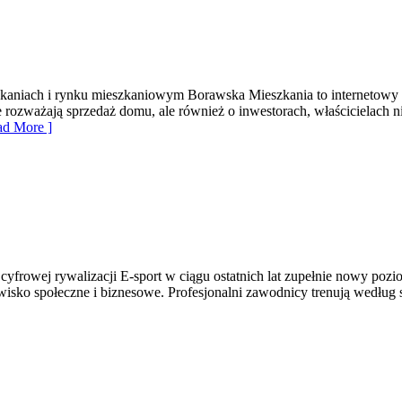
zkaniach i rynku mieszkaniowym Borawska Mieszkania to internetowy 
e rozważają sprzedaż domu, ale również o inwestorach, właścicielach 
d More ]
 cyfrowej rywalizacji E-sport w ciągu ostatnich lat zupełnie nowy po
wisko społeczne i biznesowe. Profesjonalni zawodnicy trenują wedłu