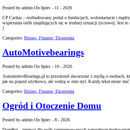
Posted by admin
On lipiec - 11 - 2026
CP Caritas – rozbudowany portal o fundacjach, wolontariacie i mą
wspierania osób znajdujących się w trudnej sytuacji życiowej. Jest t
]
Categories:
Biznes, Finanse, Ekonomia
AutoMotivebearings
Posted by admin
On lipiec - 10 - 2026
AutomotiveBearings.pl to przestrzeń stworzone z myślą o osobach, któ
jak na pojazd użytkowy, ale widzą w nim styl. Każdy tekst może sta
Categories:
Biznes, Finanse, Ekonomia
Ogród i Otoczenie Domu
Posted by admin
On lipiec - 8 - 2026
DomPol – miejsce dla osób zainteresowanych naturalnym budownict