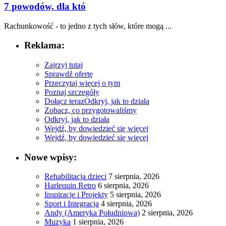
7 powodów, dla któ
Rachunkowość - to jedno z‍ tych słów, ‍które mogą ...
Reklama:
Zajrzyj tutaj
Sprawdź ofertę
Przeczytaj więcej o tym
Poznaj szczegóły
Dołącz teraz
Odkryj, jak to działa
Zobacz, co przygotowaliśmy
Odkryj, jak to działa
Wejdź, by dowiedzieć się więcej
Wejdź, by dowiedzieć się więcej
Nowe wpisy:
Rehabilitacja dzieci
7 sierpnia, 2026
Harlequin Retro
6 sierpnia, 2026
Inspiracje i Projekty
5 sierpnia, 2026
Sport i Integracja
4 sierpnia, 2026
Andy (Ameryka Południowa)
2 sierpnia, 2026
Muzyka
1 sierpnia, 2026