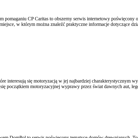
drym pomaganiu CP Caritas to obszerny serwis internetowy poświęcon
o miejsce, w którym można znaleźć praktyczne informacje dotyczące dzia
re interesują się motoryzacją w jej najbardziej charakterystycznym wy
ć się początkiem motoryzacyjnej wyprawy przez świat dawnych aut, le
wem DomPol to serwis poświęcony tematyce domów drewnianych. To po