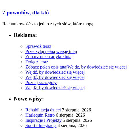
7 powodów, dla któ
Rachunkowość - to jedno z‍ tych słów, ‍które mogą ...
Reklama:
Sprawdź teraz
Przeczytaj pełną wersję tutaj
Zobacz pełen artykuł tutaj
Dołącz teraz
Zobacz pełen opis tutaj
Wejdź, by dowiedzieć się więcej
Wejdź, by dowiedzieć się więcej
Wejdź, by dowiedzieć się więcej
Poznaj szczegóły
Wejdź, by dowiedzieć się więcej
Nowe wpisy:
Rehabilitacja dzieci
7 sierpnia, 2026
Harlequin Retro
6 sierpnia, 2026
Inspiracje i Projekty
5 sierpnia, 2026
Sport i Integracja
4 sierpnia, 2026