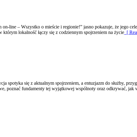
in on-line – Wszystko o mieście i regionie!” jasno pokazuje, że jego cel
 w którym lokalność łączy się z codziennym spojrzeniem na życie
[ Rea
ycja spotyka się z aktualnym spojrzeniem, a entuzjazm do służby, prz
owe, poznać fundamenty tej wyjątkowej wspólnoty oraz odkrywać, jak 