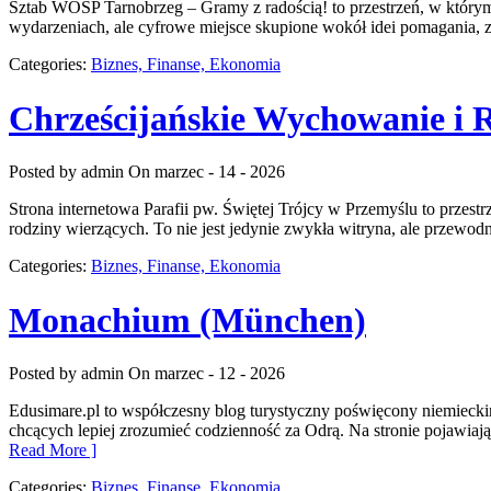
Sztab WOŚP Tarnobrzeg – Gramy z radością! to przestrzeń, w którym 
wydarzeniach, ale cyfrowe miejsce skupione wokół idei pomagania,
Categories:
Biznes, Finanse, Ekonomia
Chrześcijańskie Wychowanie i 
Posted by admin
On marzec - 14 - 2026
Strona internetowa Parafii pw. Świętej Trójcy w Przemyślu to przes
rodziny wierzących. To nie jest jedynie zwykła witryna, ale przewodni
Categories:
Biznes, Finanse, Ekonomia
Monachium (München)
Posted by admin
On marzec - 12 - 2026
Edusimare.pl to współczesny blog turystyczny poświęcony niemieckim
chcących lepiej zrozumieć codzienność za Odrą. Na stronie pojawiają
Read More ]
Categories:
Biznes, Finanse, Ekonomia