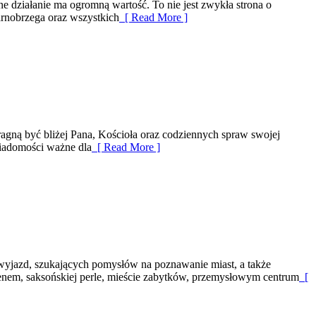
e działanie ma ogromną wartość. To nie jest zwykła strona o
rnobrzega oraz wszystkich
[ Read More ]
ragną być bliżej Pana, Kościoła oraz codziennych spraw swojej
 wiadomości ważne dla
[ Read More ]
 wyjazd, szukających pomysłów na poznawanie miast, a także
 Renem, saksońskiej perle, mieście zabytków, przemysłowym centrum
[