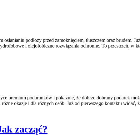
ym osłanianiu podłoży przed zamoknięciem, tłuszczem oraz brudem. Już s
ą hydrofobowe i olejofobiczne rozwiązania ochronne. To przestrzeń, w kt
tematyce premium podarunków i pokazuje, że dobrze dobrany podarek mo
na różne okazje i dla różnych osób. Już od pierwszego kontaktu widać, ż
Jak zacząć?