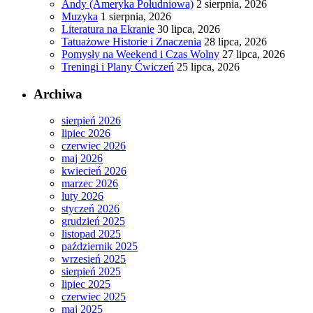
Andy (Ameryka Południowa)
2 sierpnia, 2026
Muzyka
1 sierpnia, 2026
Literatura na Ekranie
30 lipca, 2026
Tatuażowe Historie i Znaczenia
28 lipca, 2026
Pomysły na Weekend i Czas Wolny
27 lipca, 2026
Treningi i Plany Ćwiczeń
25 lipca, 2026
Archiwa
sierpień 2026
lipiec 2026
czerwiec 2026
maj 2026
kwiecień 2026
marzec 2026
luty 2026
styczeń 2026
grudzień 2025
listopad 2025
październik 2025
wrzesień 2025
sierpień 2025
lipiec 2025
czerwiec 2025
maj 2025