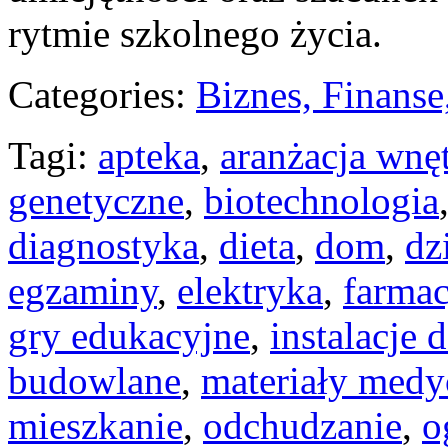
rytmie szkolnego życia.
Categories:
Biznes, Finans
Tagi:
apteka
,
aranżacja wnę
genetyczne
,
biotechnologia
diagnostyka
,
dieta
,
dom
,
dz
egzaminy
,
elektryka
,
farmac
gry edukacyjne
,
instalacje
budowlane
,
materiały medy
mieszkanie
,
odchudzanie
,
o