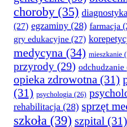
choroby
(35)
diagnostyk
egzaminy
(28)
(27)
farmacja
(
korepetyc
gry edukacyjne
(27)
medycyna
(34)
mieszkanie
(
przyrody
(29)
odchudzanie
opieka zdrowotna
(31)
(31)
psychol
psychologia
(26)
sprzęt m
rehabilitacja
(28)
szkoła
(39)
szpital
(31