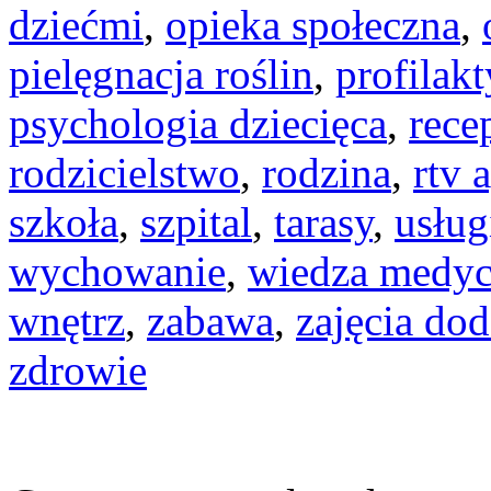
dziećmi
,
opieka społeczna
,
pielęgnacja roślin
,
profilak
psychologia dziecięca
,
rece
rodzicielstwo
,
rodzina
,
rtv 
szkoła
,
szpital
,
tarasy
,
usług
wychowanie
,
wiedza medy
wnętrz
,
zabawa
,
zajęcia do
zdrowie