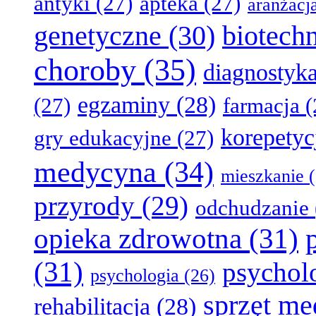
antyki
(27)
apteka
(27)
aranżacj
genetyczne
(30)
biotech
choroby
(35)
diagnostyk
egzaminy
(28)
(27)
farmacja
(
korepetyc
gry edukacyjne
(27)
medycyna
(34)
mieszkanie
(
przyrody
(29)
odchudzanie
opieka zdrowotna
(31)
(31)
psychol
psychologia
(26)
sprzęt m
rehabilitacja
(28)