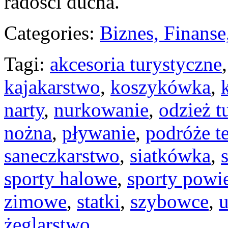
radości ducha.
Categories:
Biznes, Finans
Tagi:
akcesoria turystyczne
kajakarstwo
,
koszykówka
,
narty
,
nurkowanie
,
odzież t
nożna
,
pływanie
,
podróże t
saneczkarstwo
,
siatkówka
,
sporty halowe
,
sporty powi
zimowe
,
statki
,
szybowce
,
u
żeglarstwo