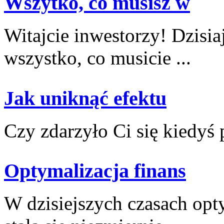
Wszytko, co musisz w
Witajcie inwestorzy! Dzisia
⁤wszystko, co‌ musicie ...
Jak uniknąć efektu
Czy ⁢zdarzyło ⁢Ci się ⁣kiedyś 
Optymalizacja finans
W ​dzisiejszych czasach ⁤o