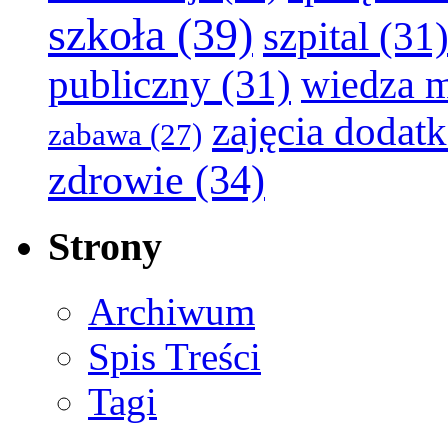
szkoła
(39)
szpital
(31
publiczny
(31)
wiedza 
zajęcia dodat
zabawa
(27)
zdrowie
(34)
Strony
Archiwum
Spis Treści
Tagi